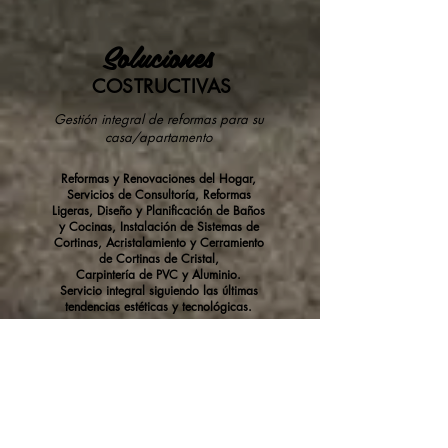
Soluciones
COSTRUCTIVAS
Gestión integral de reformas para su
casa/apartamento
Reformas y Renovaciones del Hogar,
Servicios de Consultoría, Reformas
Ligeras, Diseño y Planificación de Baños
y Cocinas, Instalación de Sistemas de
Cortinas, Acristalamiento y Cerramiento
de Cortinas de Cristal,
Carpintería de PVC y Aluminio.
Servicio integral siguiendo las últimas
tendencias estéticas y tecnológicas.
NUESTROS