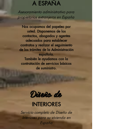
A ESPAÑA
Asesoramiento administrativo para
propietarios extranjeros en España
Nos ocupamos del papeleo por
usted. Disponemos de los
contactos, abogados y agentes
adecuados para establecer
contratos y realizar el seguimiento
de los trámites de la Administración
española.
También le ayudamos con la
contratación de servicios básicos
de suministro.
Diseño de
INTERIORES
Servicio completo de Diseño de
Interiores para su vivienda en
España