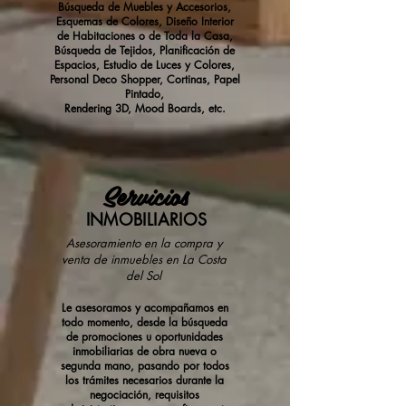
Búsqueda de Muebles y Accesorios,
Esquemas de Colores, Diseño Interior
de Habitaciones o de Toda la Casa,
Búsqueda de Tejidos, Planificación de
Espacios, Estudio de Luces y Colores,
Personal Deco Shopper, Cortinas, Papel
Pintado,
Rendering 3D, Mood Boards, etc.
Servicios
INMOBILIARIOS
Asesoramiento en la compra y
venta de inmuebles en La Costa
del Sol
Le asesoramos y acompañamos en
todo momento, desde la búsqueda
de promociones u oportunidades
inmobiliarias de obra nueva o
segunda mano, pasando por todos
los trámites necesarios durante la
negociación, requisitos