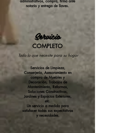
administrativos, compra, firma ante
notario y entrega de llaves.
Servicio
COMPLETO
Todo lo que necesite para su hogar
Servicios de Limpieza,
Conserjería, Asesoramiento en
compra de Muebles y
Decoración, Trabajos de
Mantenimiento, Reformas,
Soluciones Constructivas,
Jardines y Espacios Exteriores,
etc.
Un servicio a medida para
satisfacer todas sus expectativas
y necesidades.