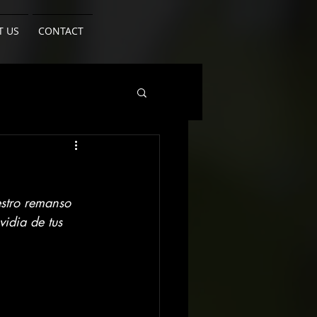
T US
CONTACT
stro remanso 
idia de tus 