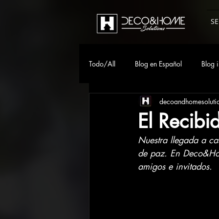
SE
Todo/All
Blog en Español
Blog i
decoandhomesoluti
El Recibi
Nuestra llegada a ca
de paz. En Deco&Home
amigos e invitados.