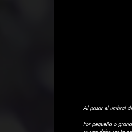
Al pasar el umbral de
Por pequeña o grande
su vez debe ser la c